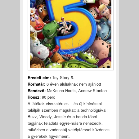
Eredeti cím:
Toy Story 5.
Korhatár:
6 éven aluliaknak nem ajánlott
Rendező:
McKenna Harris, Andrew Stanton
Hossz:
90 perc
A játékok visszatérnek – és új kihívással
találják szemben magukat: a technológiával!
Buzz, Woody, Jessie és a banda többi
tagjának feladata egyre-másra nehezedik,
miközben a vadonatúj vetélytárssal küzdenek
a gyerekek figyelméért.