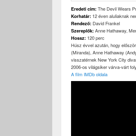
Eredeti cím:
The Devil Wears P
Korhatár:
12 éven aluliaknak ne
Rendező:
David Frankel
Szereplők:
Anne Hathaway, Mery
Hossz:
120 perc
Húsz évvel azután, hogy először
(Miranda), Anne Hathaway (Andy)
visszatérnek New York City diva
2006-os világsiker várva-várt fol
A film IMDb oldala