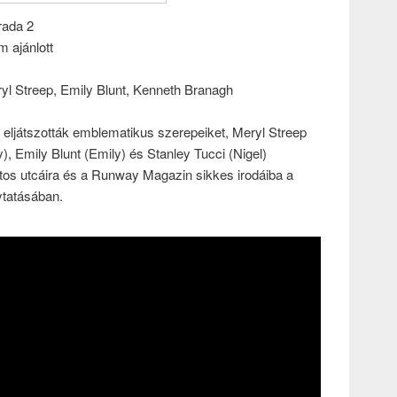
rada 2
m ajánlott
l Streep, Emily Blunt, Kenneth Branagh
 eljátszották emblematikus szerepeiket, Meryl Streep
, Emily Blunt (Emily) és Stanley Tucci (Nigel)
tos utcáira és a Runway Magazin sikkes irodáiba a
ytatásában.