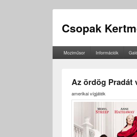
Csopak Kertm
Moziműsor
Információk
Galé
Az ördög Pradát v
amerikai vígjáték